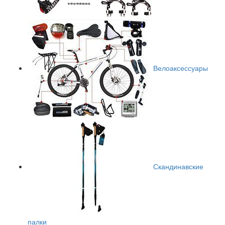
Велоаксессуары
Скандинавские
палки