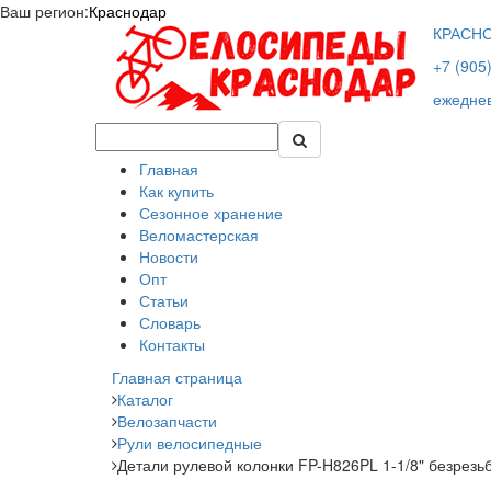
Ваш регион:
Краснодар
КРАСН
+7 (905
ежеднев
Главная
Как купить
Сезонное хранение
Веломастерская
Новости
Опт
Статьи
Словарь
Контакты
Главная страница
Каталог
Велозапчасти
Рули велосипедные
Детали рулевой колонки FP-H826PL 1-1/8" безрезь