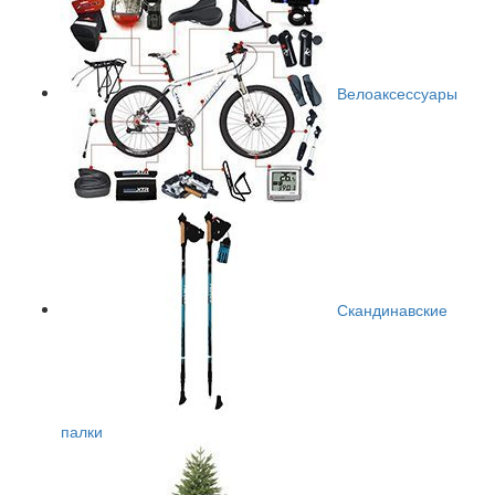
Велоаксессуары
Скандинавские
палки