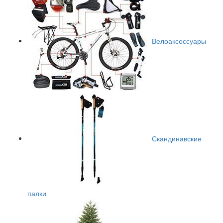
Велоаксессуары
Скандинавские
палки