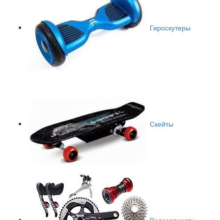
Гироскутеры
Скейты
Велозапчасти