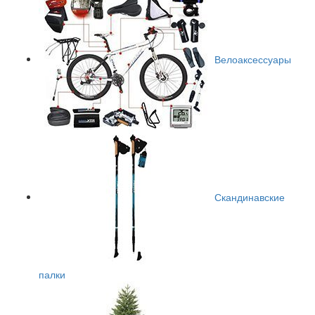
Велоаксессуары
Скандинавские
палки