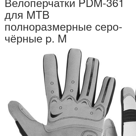
Велоперчатки PDM-361
для MTB
полноразмерные серо-
чёрные p. M