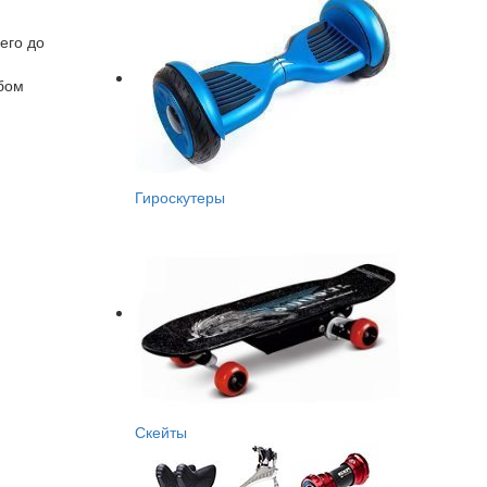
его до
обом
Гироскутеры
Скейты