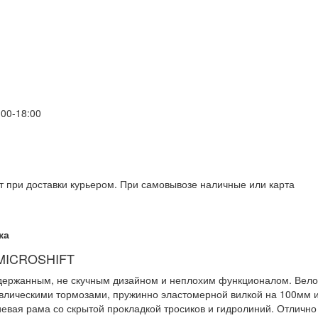
00-18:00
т при доставки курьером. При самовывозе наличные или карта
ка
 MICROSHIFT
сдержанным, не скучным дизайном и неплохим функционалом. Вел
авлическими тормозами, пружинно эластомерной вилкой на 100мм 
иевая рама со скрытой прокладкой тросиков и гидролиний. Отлично