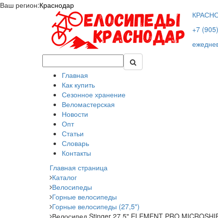
Ваш регион:
Краснодар
КРАСН
+7 (905
ежеднев
Главная
Как купить
Сезонное хранение
Веломастерская
Новости
Опт
Статьи
Словарь
Контакты
Главная страница
Каталог
Велосипеды
Горные велосипеды
Горные велосипеды (27,5")
Велосипед Stinger 27,5" ELEMENT PRO MICROSHI