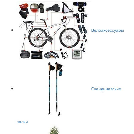
Велоаксессуары
Скандинавские
палки