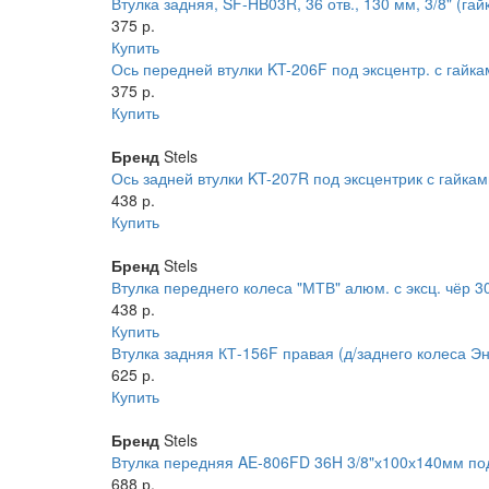
Втулка задняя, SF-HB03R, 36 отв., 130 мм, 3/8" (гай
375 р.
Купить
Ось передней втулки KT-206F под эксцентр. с гайк
375 р.
Купить
Бренд
Stels
Ось задней втулки KT-207R под эксцентрик с гайка
438 р.
Купить
Бренд
Stels
Втулка переднего колеса "МТВ" алюм. с эксц. чёр 3
438 р.
Купить
Втулка задняя КТ-156F правая (д/заднего колеса Э
625 р.
Купить
Бренд
Stels
Втулка передняя AE-806FD 36H 3/8"х100х140мм под 
688 р.