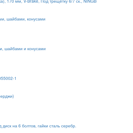
ка), 170 мм, V-Brake, Под трещётку 6/7 ск., NINGB
ами, шайбами, конусами
ми, шайбами и конусами
055002-1
нерджи)
диск на 6 болтов, гайки сталь серебр.