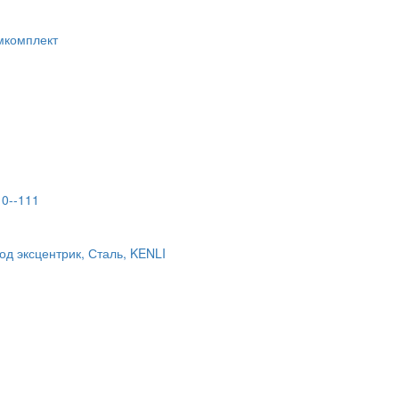
емкомплект
10--111
од эксцентрик, Сталь, KENLI