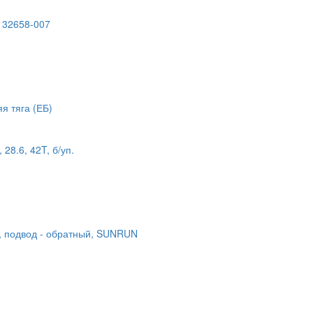
132658-007
 тяга (ЕБ)
28.6, 42T, б/уп.
ь, подвод - обратный, SUNRUN