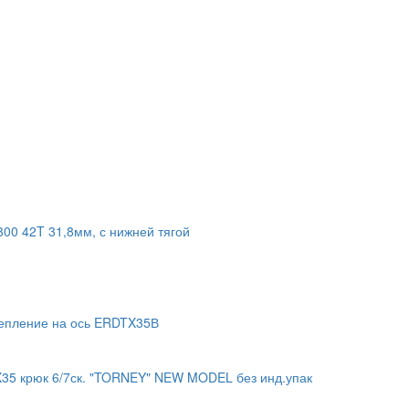
00 42T 31,8мм, с нижней тягой
репление на ось ERDTX35В
35 крюк 6/7ск. "TORNEY" NEW MODEL без инд.упак